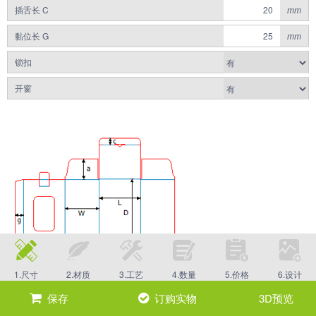
插舌长 C
mm
黏位长 G
mm
锁扣
开窗
1.尺寸
2.材质
3.工艺
4.数量
5.价格
6.设计
保存
订购实物
3D预览