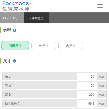
切
换
导
#1 (0015)
+ 添加盒型
航
类型
刀模尺寸
外尺寸
内尺寸
尺寸
长 L
mm
宽 W
mm
高 D
mm
防尘翼长 A
mm