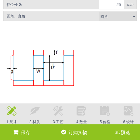
黏位长 G
mm
圆角、直角
1.尺寸
2.材质
3.工艺
4.数量
5.价格
6.设计
保存
订购实物
3D预览