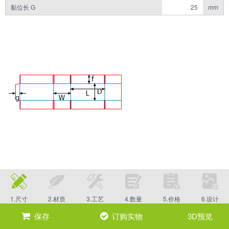
黏位长 G
mm
1.尺寸
2.材质
3.工艺
4.数量
5.价格
6.设计
保存
订购实物
3D预览