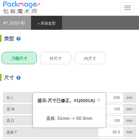
切
换
导
#1 (0201A)
+ 添加盒型
航
类型
刀模尺寸
外尺寸
内尺寸
尺寸
长 L
mm
×
提示-尺寸已修正。#1(0201A)
宽 W
mm
盖板: 51mm -> 50.3mm
高 D
mm
盖板 F
mm