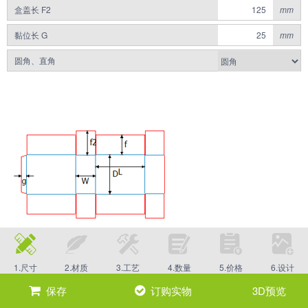
盒盖长 F2
mm
黏位长 G
mm
圆角、直角
1.尺寸
2.材质
3.工艺
4.数量
5.价格
6.设计
保存
订购实物
3D预览