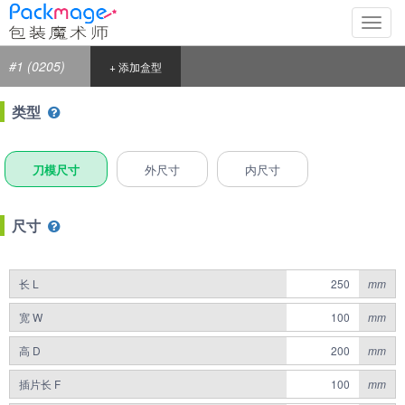
切
换
导
#1 (0205)
+ 添加盒型
航
类型
刀模尺寸
外尺寸
内尺寸
尺寸
长 L
mm
宽 W
mm
高 D
mm
插片长 F
mm