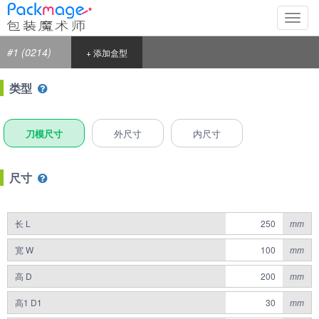
切
换
导
#1 (0214)
+ 添加盒型
航
类型
刀模尺寸
外尺寸
内尺寸
尺寸
长 L
mm
宽 W
mm
高 D
mm
高1 D1
mm