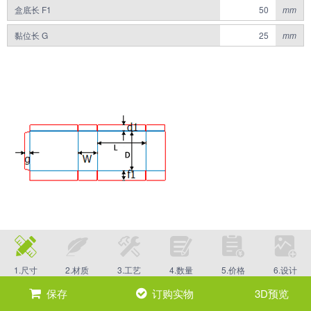
盒底长 F1
mm
黏位长 G
mm
1.尺寸
2.材质
3.工艺
4.数量
5.价格
6.设计
保存
订购实物
3D预览