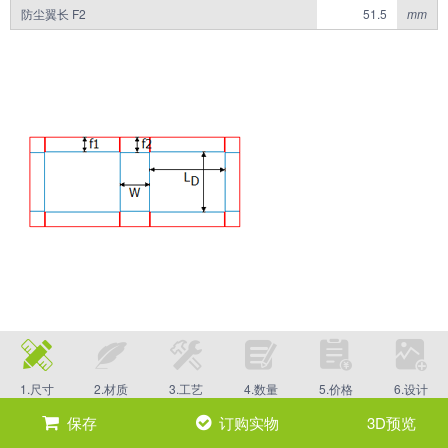
防尘翼长 F2
mm
1.尺寸
2.材质
3.工艺
4.数量
5.价格
6.设计
保存
订购实物
3D预览