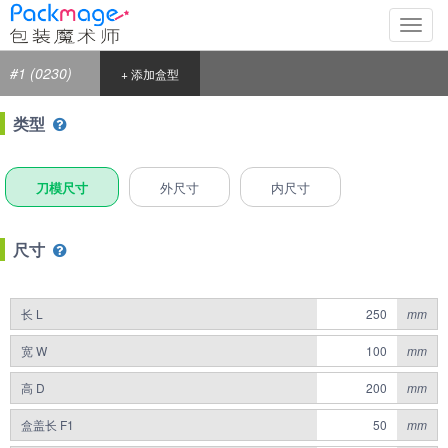
切
换
导
#1 (0230)
+ 添加盒型
航
类型
刀模尺寸
外尺寸
内尺寸
尺寸
长 L
mm
宽 W
mm
高 D
mm
盒盖长 F1
mm