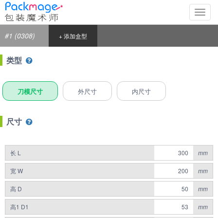
切
换
导
#1 (0308)
+ 添加盒型
航
类型
刀模尺寸
外尺寸
内尺寸
尺寸
长 L
mm
宽 W
mm
高 D
mm
高1 D1
mm