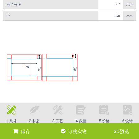
插片长 F
mm
F1
mm
1.尺寸
2.材质
3.工艺
4.数量
5.价格
6.设计
保存
订购实物
3D预览