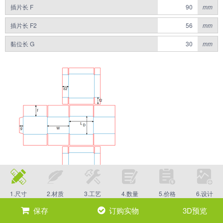
插片长 F
mm
插片长 F2
mm
黏位长 G
mm
1.尺寸
2.材质
3.工艺
4.数量
5.价格
6.设计
保存
订购实物
3D预览