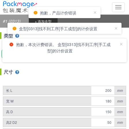
切
抱歉，产品计价错误
换
导
#1 (0313)
+ 添加盒型
航
盒型[0313]找不到工序[手工成型]的计价设置
类型
抱歉，本次计费错误。 盒型[0313]找不到工序[手工成
型]的计价设置
刀模尺寸
外尺寸
内尺寸
尺寸
长 L
mm
宽 W
mm
高 D
mm
高2 D2
mm