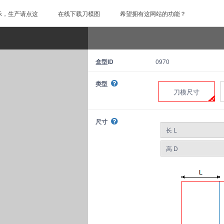
示，生产请点这
在线下载刀模图
希望拥有这网站的功能？
盒型ID
0970
类型
刀模尺寸
尺寸
长 L
高 D