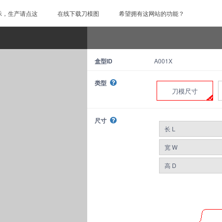
示，生产请点这
在线下载刀模图
希望拥有这网站的功能？
盒型ID
A001X
类型
刀模尺寸
尺寸
长 L
宽 W
高 D