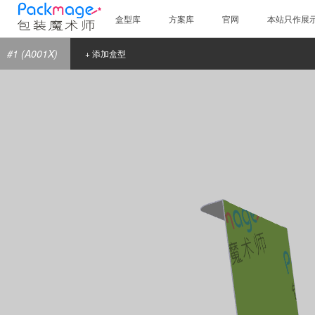
盒型库
方案库
官网
本站只作展
#1 (A001X)
+ 添加盒型