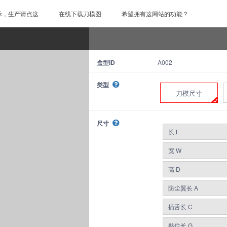
示，生产请点这
在线下载刀模图
希望拥有这网站的功能？
盒型ID
A002
类型
刀模尺寸
尺寸
长 L
宽 W
高 D
防尘翼长 A
插舌长 C
黏位长 G