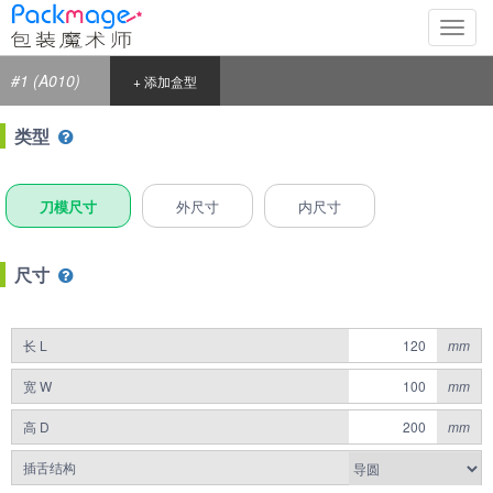
切
换
导
#1 (A010)
+ 添加盒型
航
类型
刀模尺寸
外尺寸
内尺寸
尺寸
长 L
mm
宽 W
mm
高 D
mm
插舌结构