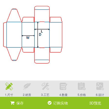
1.尺寸
2.材质
3.工艺
4.数量
5.价格
6.设计
保存
订购实物
3D预览