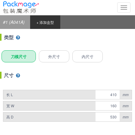
切
换
导
#1 (A041A)
+ 添加盒型
航
类型
刀模尺寸
外尺寸
内尺寸
尺寸
长 L
mm
宽 W
mm
高 D
mm