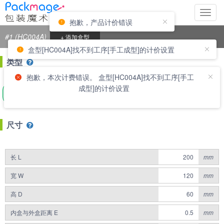
切
抱歉，产品计价错误
换
导
#1 (HC004A)
+ 添加盒型
航
盒型[HC004A]找不到工序[手工成型]的计价设置
类型
抱歉，本次计费错误。 盒型[HC004A]找不到工序[手工
成型]的计价设置
刀模尺寸
外尺寸
内尺寸
尺寸
长 L
mm
宽 W
mm
高 D
mm
内盒与外盒距离 E
mm