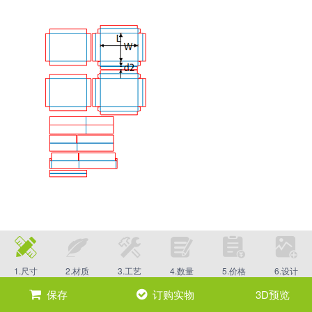
1.尺寸
2.材质
3.工艺
4.数量
5.价格
6.设计
保存
订购实物
3D预览