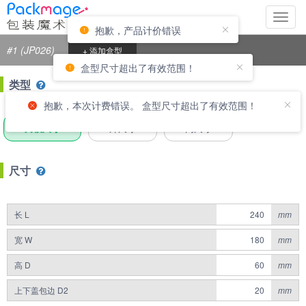
切
抱歉，产品计价错误
换
导
#1 (JP026)
+ 添加盒型
航
盒型尺寸超出了有效范围！
类型
抱歉，本次计费错误。 盒型尺寸超出了有效范围！
刀模尺寸
外尺寸
内尺寸
尺寸
长 L
mm
宽 W
mm
高 D
mm
上下盖包边 D2
mm