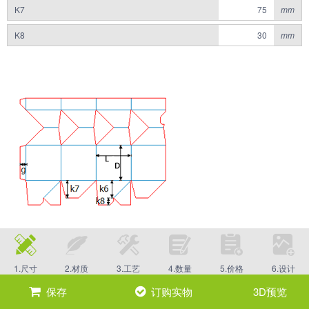
K7
mm
K8
mm
1.尺寸
2.材质
3.工艺
4.数量
5.价格
6.设计
保存
订购实物
3D预览