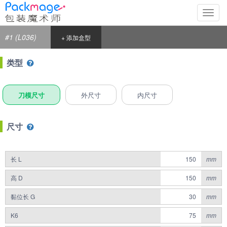
切
换
导
#1 (L036)
+ 添加盒型
航
类型
刀模尺寸
外尺寸
内尺寸
尺寸
长 L
mm
高 D
mm
黏位长 G
mm
K6
mm