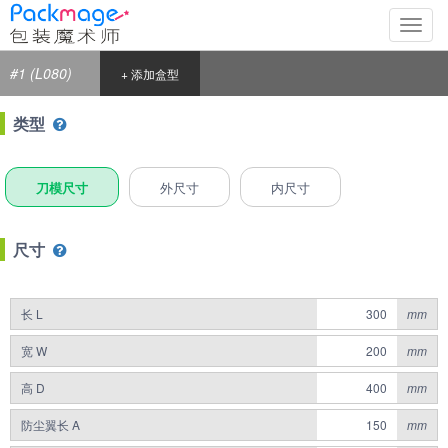
切
换
导
#1 (L080)
+ 添加盒型
航
类型
刀模尺寸
外尺寸
内尺寸
尺寸
长 L
mm
宽 W
mm
高 D
mm
防尘翼长 A
mm