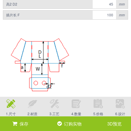
高2 D2
mm
插片长 F
mm
1.尺寸
2.材质
3.工艺
4.数量
5.价格
6.设计
保存
订购实物
3D预览