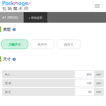
切
换
导
#1 (M026)
+ 添加盒型
航
类型
刀模尺寸
外尺寸
内尺寸
尺寸
长 L
mm
宽 W
mm
高 D
mm