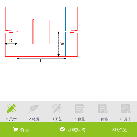
1.尺寸
2.材质
3.工艺
4.数量
5.价格
6.设计
保存
订购实物
3D预览