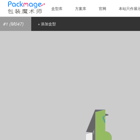
盒型库
方案库
官网
本站只作展
#1 (M047)
+ 添加盒型