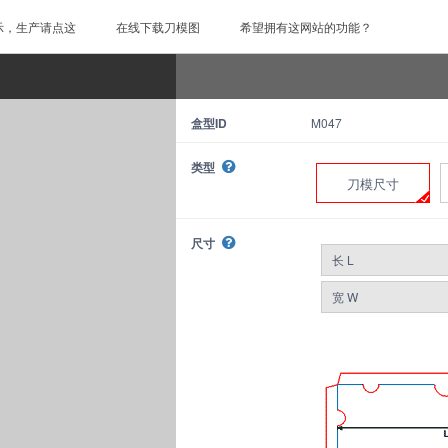
示，生产请点这
在线下载刀模图
希望拥有这网站的功能？
盒型ID
M047
类型
刀模尺寸
尺寸
长 L
宽 W