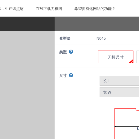
示，生产请点这
在线下载刀模图
希望拥有这网站的功能？
盒型ID
N045
类型
刀模尺寸
尺寸
长 L
宽 W