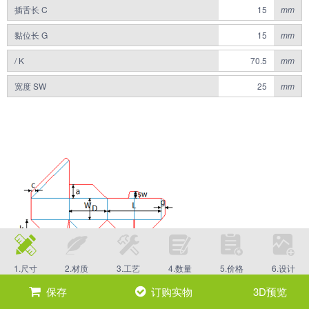
插舌长 C
mm
黏位长 G
mm
/ K
mm
宽度 SW
mm
1.尺寸
2.材质
3.工艺
4.数量
5.价格
6.设计
保存
订购实物
3D预览