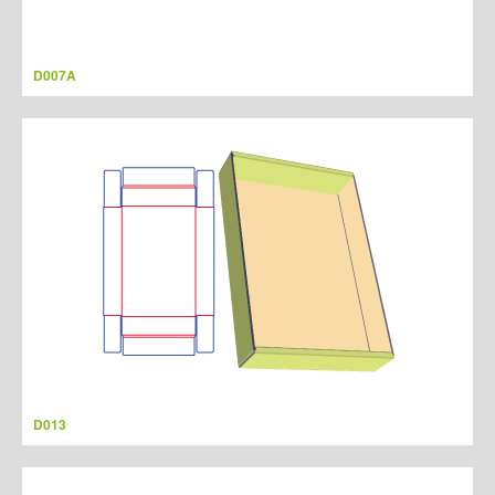
D007A
D013