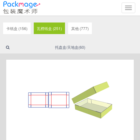
切
换
导
航
卡纸盒 (156)
瓦楞纸盒 (251)
其他 (777)
托盘盒/天地盒(60)